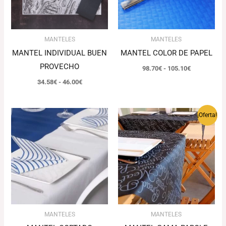
MANTELES
MANTELES
MANTEL INDIVIDUAL BUEN
MANTEL COLOR DE PAPEL
PROVECHO
98.70
€
-
105.10
€
34.58
€
-
46.00
€
Rango
Rango
¡Oferta!
de
de
precios:
precios:
desde
desde
49.88€
85.75€
hasta
hasta
70.71€
115.55€
MANTELES
MANTELES