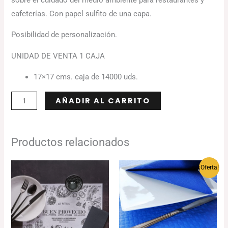
cafeterías. Con papel sulfito de una capa.
Posibilidad de personalización.
UNIDAD DE VENTA 1 CAJA
17×17 cms. caja de 14000 uds.
Alternative:
AÑADIR AL CARRITO
Productos relacionados
Rango
Rango
¡Oferta!
de
de
precios:
precios:
desde
desde
34.58€
98.70€
hasta
hasta
46.00€
105.10€