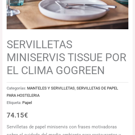
GOGREEN
cantidad
SERVILLETAS
MINISERVIS TISSUE POR
EL CLIMA GOGREEN
Categorías:
MANTELES Y SERVILLETAS
,
SERVILLETAS DE PAPEL
PARA HOSTELERIA
Etiqueta:
Papel
74.15
€
Servilletas de papel miniservis con frases motivadoras
sobre el cuidado del medio ambiente para restaurantes y