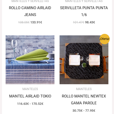
MANTELES Y SERVILLETAS
MANTELES Y SERVILLETAS
ROLLO CAMINO AIRLAID
SERVILLETA PUNTA PUNTA
JEANS
1/6
138.05
€
133.91
€
101.47
€
98.43
€
Rango
Rango
¡Oferta!
de
de
precios:
precios:
desde
desde
116.63€
30.75€
hasta
hasta
170.52€
77.95€
MANTELES
MANTELES
MANTEL AIRLAID TOKIO
ROLLO MANTEL NEWTEX
GAMA PAROLE
116.63
€
-
170.52
€
30.75
€
-
77.95
€