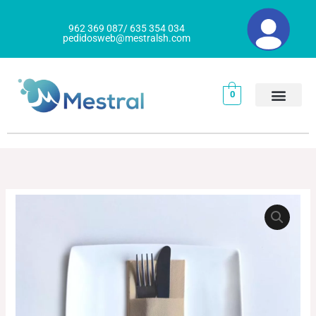
Ir
al
962 369 087/ 635 354 034
pedidosweb@mestralsh.com
contenido
0
SERVILLETA
KANGAROO
GOGREEN
cantidad