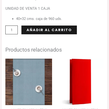
UNIDAD DE VENTA 1 CAJA
40×32 cms. caja de 960 uds.
Alternative:
AÑADIR AL CARRITO
Productos relacionados
El
El
El
El
precio
precio
precio
precio
original
actual
original
actual
era:
es:
era:
es:
138.05€.
133.91€.
101.47€.
98.43€.