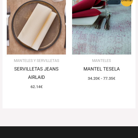
¡Oferta!
de
precios:
desde
34.20€
hasta
77.35€
MANTELES Y SERVILLETAS
MANTELES
SERVILLETAS JEANS
MANTEL TESELA
AIRLAID
34.20
€
-
77.35
€
62.14
€