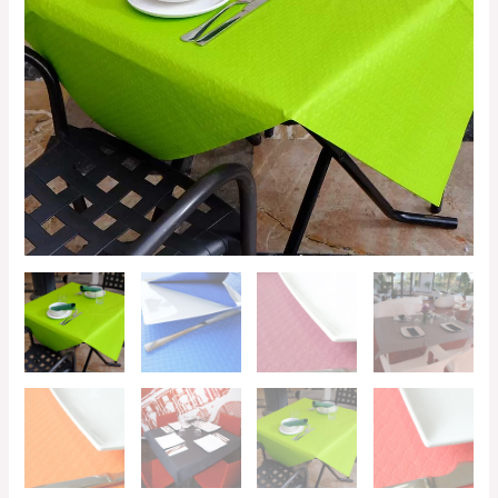
23.20€
hasta
37.25€