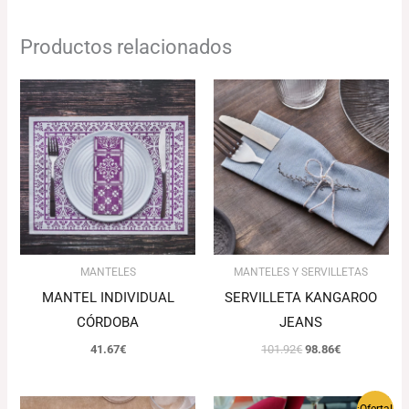
Productos relacionados
El
El
precio
precio
original
actual
era:
es:
101.92€.
98.86€.
MANTELES
MANTELES Y SERVILLETAS
MANTEL INDIVIDUAL
SERVILLETA KANGAROO
CÓRDOBA
JEANS
41.67
€
101.92
€
98.86
€
Rango