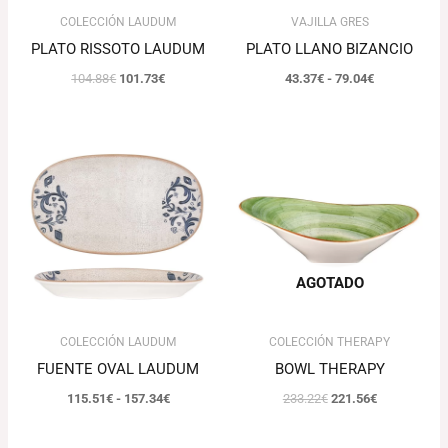
COLECCIÓN LAUDUM
VAJILLA GRES
PLATO RISSOTO LAUDUM
PLATO LLANO BIZANCIO
104.88
€
101.73
€
43.37
€
-
79.04
€
Rango
El
El
de
precio
precio
precios:
original
actual
desde
era:
es:
115.51€
233.22€.
221.56€.
hasta
157.34€
AGOTADO
COLECCIÓN LAUDUM
COLECCIÓN THERAPY
FUENTE OVAL LAUDUM
BOWL THERAPY
115.51
€
-
157.34
€
233.22
€
221.56
€