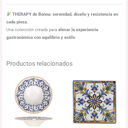
THERAPY de Bonna: serenidad, diseño y resistencia en
cada pieza.
Una colección creada para
elevar la experiencia
gastronómica con equilibrio y estilo
.
Productos relacionados
El
El
Rango
precio
precio
de
original
actual
precios:
era:
es:
desde
104.88€.
101.73€.
43.37€
hasta
79.04€