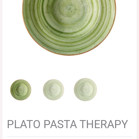
101.82€.
98.77€.
PLATO PASTA THERAPY