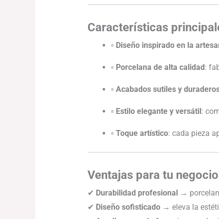
Características principal
▫
Diseño inspirado en la artesa
▫
Porcelana de alta calidad
: fa
▫
Acabados sutiles y duradero
▫
Estilo elegante y versátil
: co
▫
Toque artístico
: cada pieza ap
Ventajas para tu negocio
✔
Durabilidad profesional
→ porcelana
✔
Diseño sofisticado
→ eleva la estéti