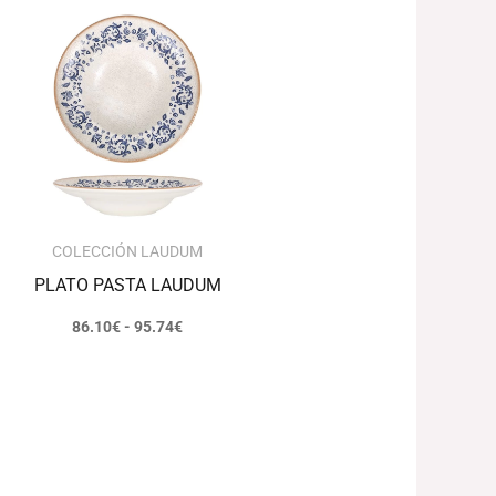
Rango
de
precios:
desde
86.10€
hasta
95.74€
COLECCIÓN LAUDUM
PLATO PASTA LAUDUM
86.10
€
-
95.74
€