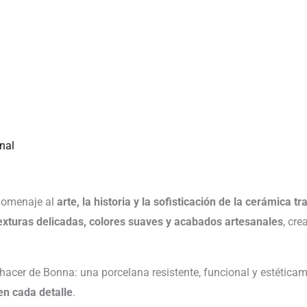
nal
homenaje al
arte, la historia y la sofisticación de la cerámica tr
exturas delicadas, colores suaves y acabados artesanales
, cr
r hacer de Bonna: una porcelana resistente, funcional y estétic
en cada detalle
.