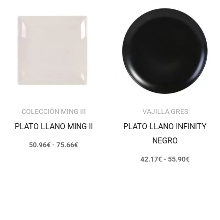
Rango
Rango
de
de
precios:
precios:
desde
desde
50.96€
42.17€
hasta
hasta
75.66€
55.90€
COLECCIÓN MING III
VAJILLA GRES
PLATO LLANO MING II
PLATO LLANO INFINITY
NEGRO
50.96
€
-
75.66
€
42.17
€
-
55.90
€