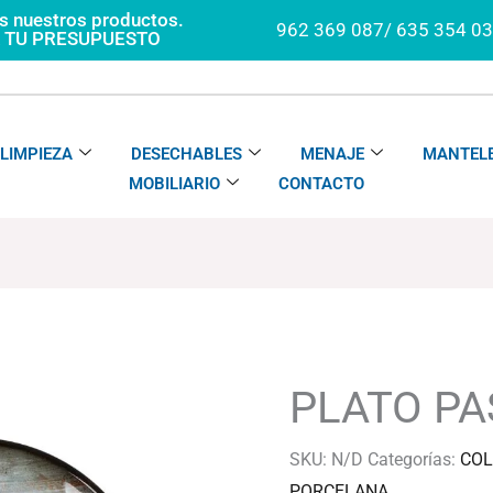
os nuestros productos.
962 369 087/ 635 354 0
A TU PRESUPUESTO
LIMPIEZA
DESECHABLES
MENAJE
MANTELE
MOBILIARIO
CONTACTO
PLATO
Rango
PASTA
de
OMEYA
precios:
PLATO P
cantidad
desde
80.04€
SKU:
N/D
Categorías:
COL
hasta
PORCELANA