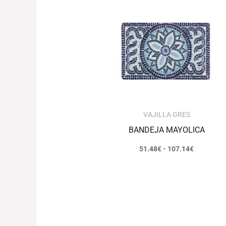
Rango
de
precios:
desde
51.48€
hasta
107.14€
VAJILLA GRES
BANDEJA MAYOLICA
51.48
€
-
107.14
€