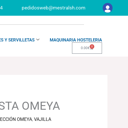
34
pedidosweb@mestralsh.com
S Y SERVILLETAS
MAQUINARIA HOSTELERIA
0
Carrito
0.00
€
ASTA OMEYA
ECCIÓN OMEYA
,
VAJILLA