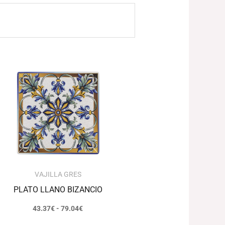
Rango
de
precios:
desde
43.37€
hasta
79.04€
VAJILLA GRES
PLATO LLANO BIZANCIO
43.37
€
-
79.04
€