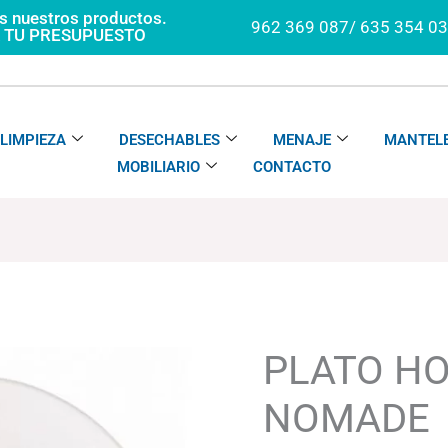
os nuestros productos.
962 369 087/ 635 354 0
A TU PRESUPUESTO
LIMPIEZA
DESECHABLES
MENAJE
MANTELE
MOBILIARIO
CONTACTO
PLATO
Rango
HONDO
de
TANGO
precios:
PLATO H
NOMADE
desde
cantidad
89.28€
NOMADE
hasta