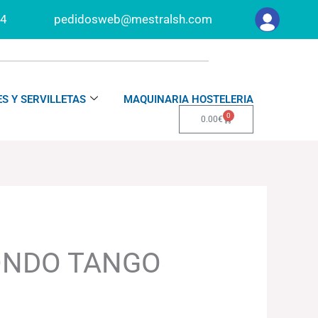
34
pedidosweb@mestralsh.com
S Y SERVILLETAS
MAQUINARIA HOSTELERIA
0
Carrito
0.00
€
ONDO TANGO