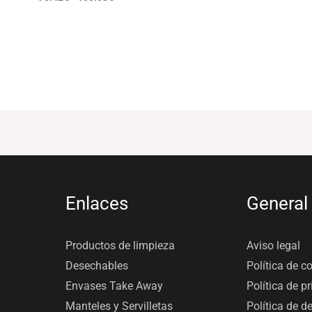
Enlaces
General
Productos de limpieza
Aviso legal
Desechables
Política de c
Envases Take Away
Política de p
Manteles y Servilletas
Política de d