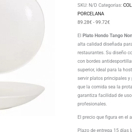
99.72€
SKU:
N/D
Categorías:
COL
PORCELANA
89.28
€
-
99.72
€
El
Plato Hondo Tango N
alta calidad diseñada para 
restaurantes. Su diseño c
con bordes antidesportill
superior, ideal para la hos
servir platos principales 
que la comida sea la prota
garantiza facilidad de us
profesionales.
El precio que figura en el 
Plazo de entrega 15 días 