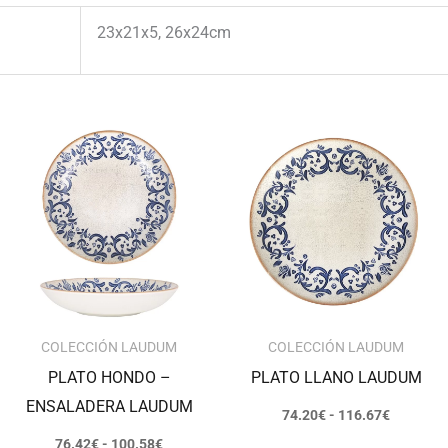
23x21x5, 26x24cm
Rango
Rango
de
de
precios:
precios:
desde
desde
76.42€
74.20€
hasta
hasta
100.58€
116.67€
COLECCIÓN LAUDUM
COLECCIÓN LAUDUM
PLATO HONDO –
PLATO LLANO LAUDUM
ENSALADERA LAUDUM
74.20
€
-
116.67
€
76.42
€
-
100.58
€