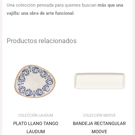
Una colección pensada para quienes buscan
más que una
vajilla: una obra de arte funcional
.
Productos relacionados
Rango
Rango
de
de
precios:
precios:
desde
desde
103.10€
176.80€
hasta
hasta
126.76€
192.17€
COLECCIÓN LAUDUM
COLECCIÓN MOOVE
PLATO LLANO TANGO
BANDEJA RECTANGULAR
LAUDUM
MOOVE