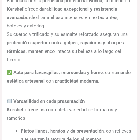
Fabricada con la
porcelana profesional Bonna
, la colección
Kershef
ofrece
durabilidad excepcional y resistencia
avanzada
, ideal para el uso intensivo en restaurantes,
hoteles y catering.
Su cuerpo vitrificado y su esmalte reforzado aseguran una
protección superior contra golpes, rayaduras y choques
térmicos
, manteniendo intacta su belleza a lo largo del
tiempo.
Apta para lavavajillas, microondas y horno
, combinando
estética artesanal
con
practicidad moderna
.
Versatilidad en cada presentación
Kershef
ofrece una completa variedad de formatos y
tamaños:
Platos llanos, hondos y de presentación
, con relieves
que realzan la textura de los alimentos.