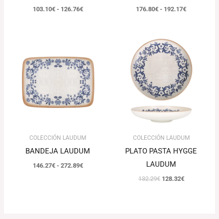
103.10
€
-
126.76
€
176.80
€
-
192.17
€
Rango
El
El
de
precio
precio
precios:
original
actual
desde
era:
es:
146.27€
132.29€.
128.32€.
hasta
272.89€
COLECCIÓN LAUDUM
COLECCIÓN LAUDUM
BANDEJA LAUDUM
PLATO PASTA HYGGE
LAUDUM
146.27
€
-
272.89
€
132.29
€
128.32
€