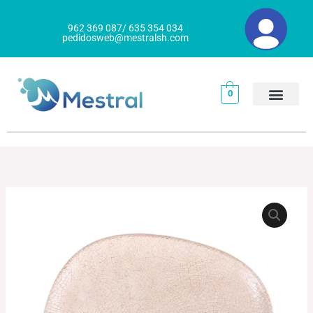
Ir
al
962 369 087/ 635 354 034
pedidosweb@mestralsh.com
contenido
0
PLATO
Rango
LLANO
de
TANGO
KERSHEF
precios:
cantidad
desde