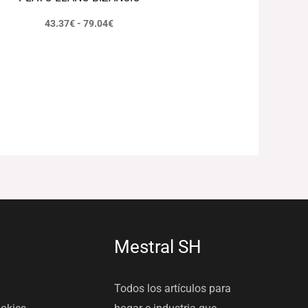
43.37
€
-
79.04
€
Mestral SH
Todos los artículos para