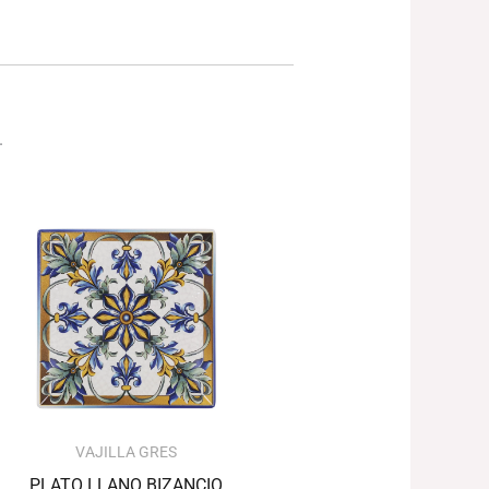
.
Rango
de
precios:
desde
43.37€
hasta
79.04€
VAJILLA GRES
PLATO LLANO BIZANCIO