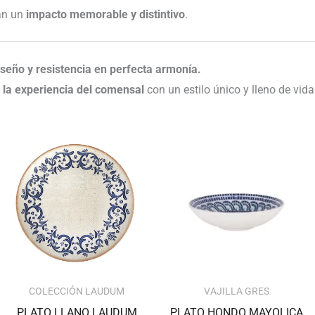
an un
impacto memorable y distintivo
.
eño y resistencia en perfecta armonía.
 la experiencia del comensal
con un estilo único y lleno de vida
Rango
de
precios:
desde
74.20€
hasta
116.67€
COLECCIÓN LAUDUM
VAJILLA GRES
PLATO LLANO LAUDUM
PLATO HONDO MAYOLICA