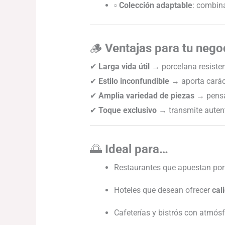
▫
Colección adaptable
: combin
🪵
Ventajas para tu nego
✔
Larga vida útil
→ porcelana resisten
✔
Estilo inconfundible
→ aporta caráct
✔
Amplia variedad de piezas
→ pensad
✔
Toque exclusivo
→ transmite autenti
🌅
Ideal para…
Restaurantes que apuestan po
Hoteles que desean ofrecer
cal
Cafeterías y bistrós con atmós