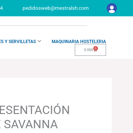
34
pedidosweb@mestralsh.com
S Y SERVILLETAS
MAQUINARIA HOSTELERIA
0
Carrito
0.00
€
RESENTACIÓN
E SAVANNA