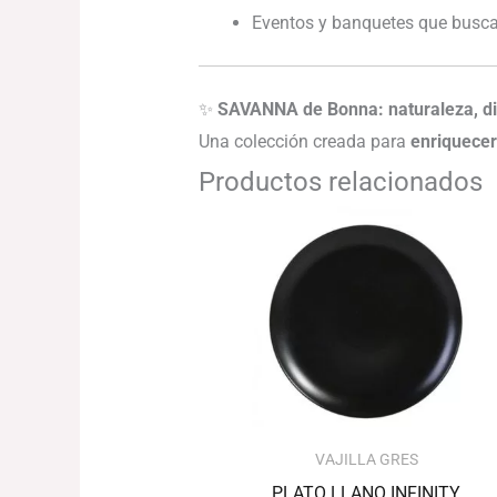
Eventos y banquetes que busc
✨
SAVANNA de Bonna: naturaleza, dis
Una colección creada para
enriquecer
Productos relacionados
Rango
de
precios:
desde
42.17€
hasta
55.90€
VAJILLA GRES
PLATO LLANO INFINITY