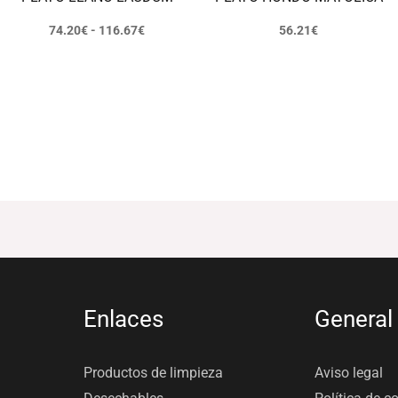
74.20
€
-
116.67
€
56.21
€
Enlaces
General
Productos de limpieza
Aviso legal