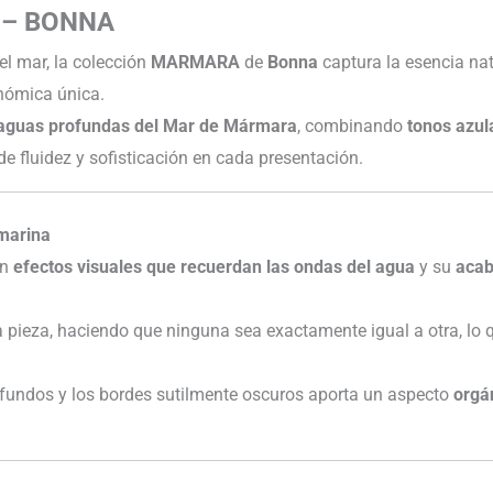
 – BONNA
el mar, la colección
MARMARA
de
Bonna
captura la esencia nat
nómica única.
aguas profundas del Mar de Mármara
, combinando
tonos azul
 fluidez y sofisticación en cada presentación.
 marina
on
efectos visuales que recuerdan las ondas del agua
y su
acab
 pieza, haciendo que ninguna sea exactamente igual a otra, lo 
rofundos y los bordes sutilmente oscuros aporta un aspecto
orgá