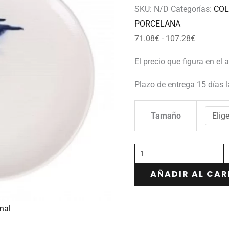
107.28€
SKU:
N/D
Categorías:
COL
PORCELANA
71.08
€
-
107.28
€
El precio que figura en el 
Plazo de entrega 15 días 
Tamaño
AÑADIR AL CAR
nal