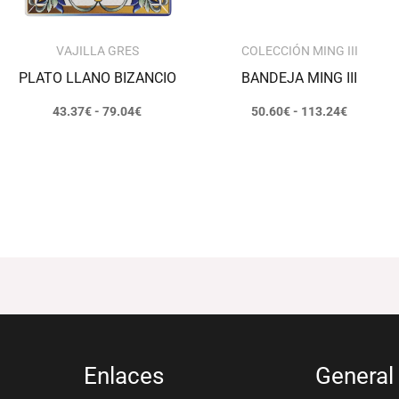
VAJILLA GRES
COLECCIÓN MING III
PLATO LLANO BIZANCIO
BANDEJA MING III
43.37
€
-
79.04
€
50.60
€
-
113.24
€
Enlaces
General