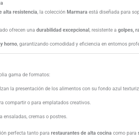
da
e alta resistencia
, la colección
Marmara
está diseñada para sopo
zado ofrecen una
durabilidad excepcional
, resistente a
golpes, 
 y horno
, garantizando comodidad y eficiencia en entornos prof
lia gama de formatos:
alzan la presentación de los alimentos con su fondo azul texturi
ara compartir o para emplatados creativos.
ra ensaladas, cremas o postres.
ción perfecta tanto para
restaurantes de alta cocina
como para