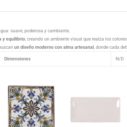
 agua: suave, poderosa y cambiante.
 y equilibrio
, creando un ambiente visual que realza los colores
 buscan
un diseño moderno con alma artesanal
, donde cada det
Dimensiones
N/D
Rango
Rango
de
de
precios:
precios:
desde
desde
43.37€
50.60€
hasta
hasta
79.04€
113.24€