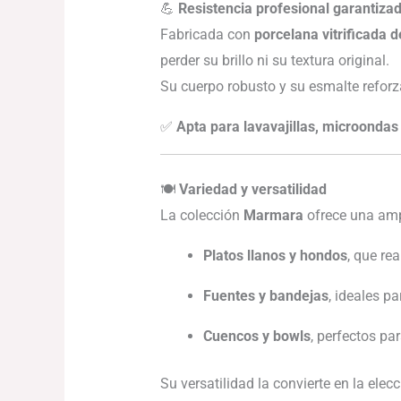
💪
Resistencia profesional garantiza
Fabricada con
porcelana vitrificada d
perder su brillo ni su textura original.
Su cuerpo robusto y su esmalte refor
✅
Apta para lavavajillas, microondas
🍽️
Variedad y versatilidad
La colección
Marmara
ofrece una amp
Platos llanos y hondos
, que re
Fuentes y bandejas
, ideales p
Cuencos y bowls
, perfectos pa
Su versatilidad la convierte en la elec