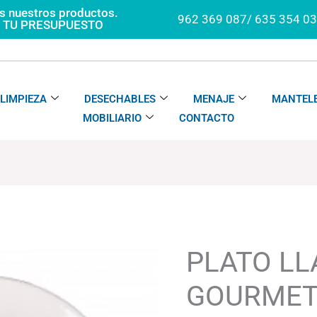
os nuestros productos.
962 369 087/ 635 354 0
A TU PRESUPUESTO
LIMPIEZA
DESECHABLES
MENAJE
MANTELE
MOBILIARIO
CONTACTO
PLATO
Rango
LLANO
de
GOURMET
precios:
PLATO L
MARMARA
desde
cantidad
71.08€
GOURMET
hasta