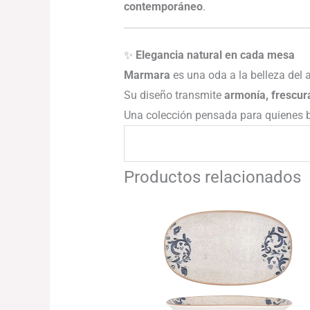
contemporáneo
.
✨
Elegancia natural en cada mesa
Marmara
es una oda a la belleza del
Su diseño transmite
armonía, frescura
Una colección pensada para quienes
Productos relacionados
Rango
de
precios:
desde
115.51€
hasta
157.34€