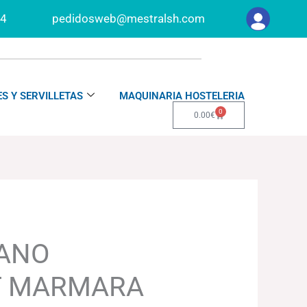
34
pedidosweb@mestralsh.com
S Y SERVILLETAS
MAQUINARIA HOSTELERIA
0
Carrito
0.00
€
LANO
 MARMARA