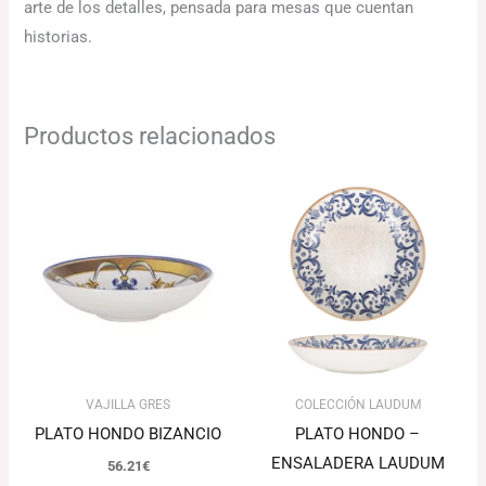
arte de los detalles, pensada para mesas que cuentan
historias.
Productos relacionados
Rango
de
precios:
desde
76.42€
hasta
100.58€
VAJILLA GRES
COLECCIÓN LAUDUM
PLATO HONDO BIZANCIO
PLATO HONDO –
ENSALADERA LAUDUM
56.21
€