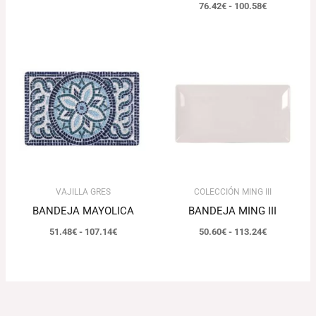
76.42
€
-
100.58
€
Rango
Rango
de
de
precios:
precios:
desde
desde
51.48€
50.60€
hasta
hasta
107.14€
113.24€
VAJILLA GRES
COLECCIÓN MING III
BANDEJA MAYOLICA
BANDEJA MING III
51.48
€
-
107.14
€
50.60
€
-
113.24
€