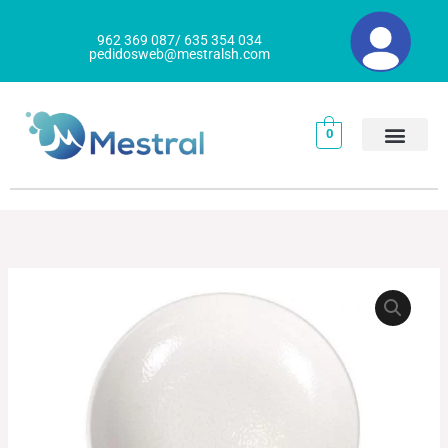
Ir
al
962 369 087/ 635 354 034
pedidosweb@mestralsh.com
contenido
0
PLATO
HONDO
NOMADE
cantidad