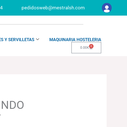
34
pedidosweb@mestralsh.com
S Y SERVILLETAS
MAQUINARIA HOSTELERIA
0
Carrito
0.00
€
ONDO
T