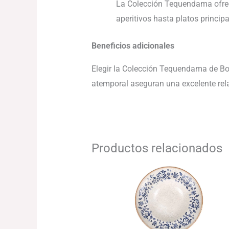
La Colección Tequendama ofrece
aperitivos hasta platos principa
Beneficios adicionales
Elegir la Colección Tequendama de Bonn
atemporal aseguran una excelente relac
Productos relacionados
Rango
de
precios:
desde
86.10€
hasta
95.74€