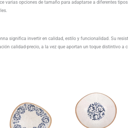
 varias opciones de tamaño para adaptarse a diferentes tipos
les.
a significa invertir en calidad, estilo y funcionalidad. Su resis
ión calidad-precio, a la vez que aportan un toque distintivo a c
Rango
Rango
de
de
precios:
precios:
desde
desde
103.10€
106.43€
hasta
hasta
126.76€
151.61€