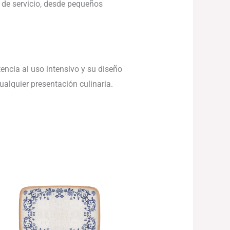
 de servicio, desde pequeños
tencia al uso intensivo y su diseño
ualquier presentación culinaria.
Rango
de
precios:
desde
146.27€
hasta
272.89€