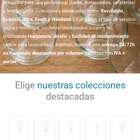
pensados para uso profesional (bares, restaurantes, cafeterías
y hoteles), con colecciones destacadas como
Revolutión,
Exquisit, Ultra, Event y Weinland
. Elige según el tipo de servicio
(agua y refrescos, cócteles/combinados o café y té),
priorizando
resistencia
,
diseño
y
facilidad de mantenimiento
(aptos para lavavajillas). Además, cuentas con
entrega 24/72h
en Península
,
descuentos por volumen
y precios con
IVA +
portes
.
Elige
nuestras colecciones
destacadas