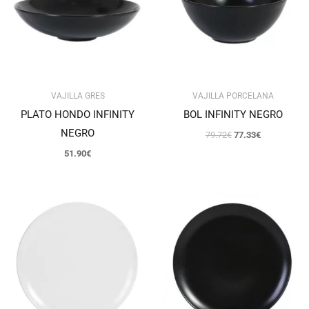
VAJILLA GRES
VAJILLA PORCELANA
PLATO HONDO INFINITY
BOL INFINITY NEGRO
NEGRO
79.72
€
77.33
€
51.90
€
Rango
Rango
de
de
precios:
precios:
desde
desde
41.13€
42.17€
hasta
hasta
54.18€
55.90€