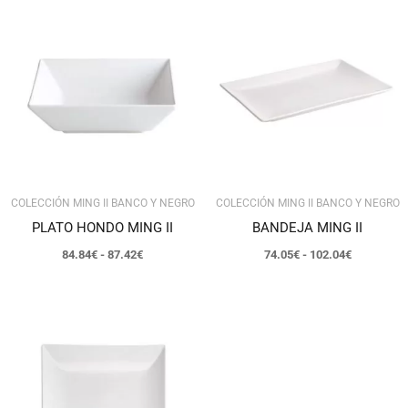
Rango
Rango
de
de
precios:
precios:
desde
desde
84.84€
74.05€
hasta
hasta
87.42€
102.04€
COLECCIÓN MING II BANCO Y NEGRO
COLECCIÓN MING II BANCO Y NEGRO
PLATO HONDO MING II
BANDEJA MING II
84.84
€
-
87.42
€
74.05
€
-
102.04
€
Rango
de
precios:
desde
47.32€
hasta
72.12€