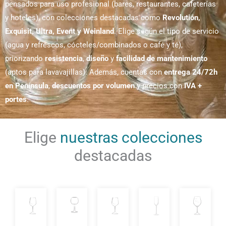
pensados para uso profesional (bares, restaurantes, cafeterías
y hoteles), con colecciones destacadas como
Revolutión,
Exquisit, Ultra, Event y Weinland
. Elige según el tipo de servicio
(agua y refrescos, cócteles/combinados o café y té),
priorizando
resistencia
,
diseño
y
facilidad de mantenimiento
(aptos para lavavajillas). Además, cuentas con
entrega 24/72h
en Península
,
descuentos por volumen
y precios con
IVA +
portes
.
Elige
nuestras colecciones
destacadas