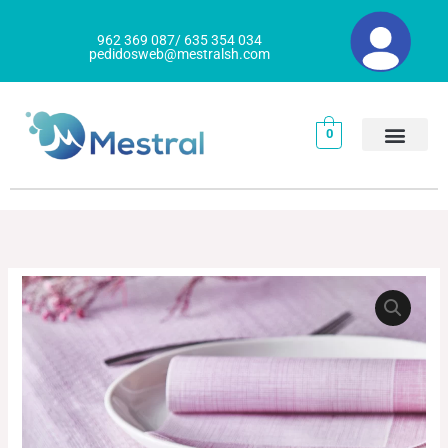
Ir
al
962 369 087/ 635 354 034
pedidosweb@mestralsh.com
contenido
0
MANTEL
Rango
PAPEL
de
HILO
cantidad
precios:
desde