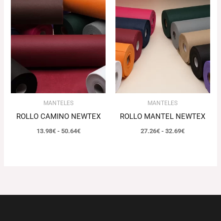
Rango
Rango
de
de
precios:
precios:
desde
desde
13.98€
27.26€
hasta
hasta
50.64€
32.69€
MANTELES
MANTELES
ROLLO CAMINO NEWTEX
ROLLO MANTEL NEWTEX
13.98
€
-
50.64
€
27.26
€
-
32.69
€