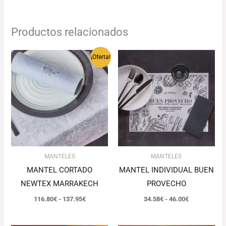
Productos relacionados
Rango
Rango
¡Oferta!
de
de
precios:
precios:
desde
desde
116.80€
34.58€
hasta
hasta
137.95€
46.00€
MANTELES
MANTELES
MANTEL CORTADO
MANTEL INDIVIDUAL BUEN
NEWTEX MARRAKECH
PROVECHO
116.80
€
-
137.95
€
34.58
€
-
46.00
€