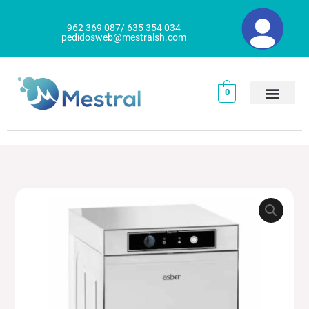
Ir
al
962 369 087/ 635 354 034
pedidosweb@mestralsh.com
contenido
0