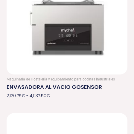
Maquinaria de Hostelería y equipamiento para cocinas industriales
ENVASADORA AL VACIO GOSENSOR
2,120.75
€
-
4,037.50
€
Rango
de
precios: