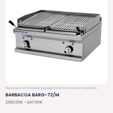
desde
2,992.00€
hasta
3,417.00€
Maquinaria de Hostelería y equipamiento para cocinas industriales
BARBACOA BARG-72/M
2,992.00
€
-
3,417.00
€