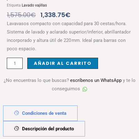
Etiqueta
Lavado vajillas
El
El
1,575.00
€
1,338.75
€
Precio
Precio
Lavavasos compacto con capacidad para 30 cestas/hora.
Original
Actual
Sistema de lavado y aclarado superior/inferior, abrillantador
Era:
Es:
incorporado y altura útil de 220 mm. Ideal para barras con
1,575.00€.
1,338.75€.
poco espacio.
LAVAVASOS
Alternative:
AÑADIR AL CARRITO
GE-
350
¿No encuentras lo que buscas?
escríbenos un WhatsApp
y te lo
cantidad
conseguimos
Condiciones de venta
Descripción del producto