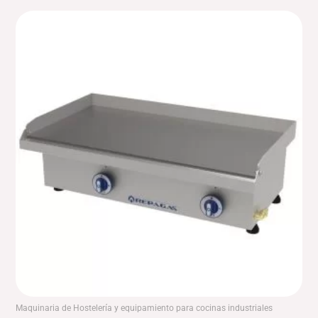
El
El
precio
precio
original
actual
era:
es:
1,100.00€.
935.00€.
Maquinaria de Hostelería y equipamiento para cocinas industriales