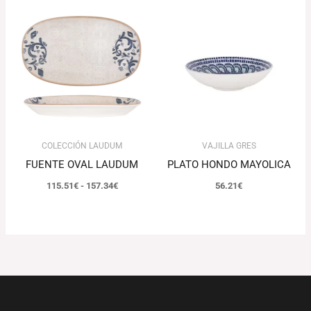
Rango
de
precios:
desde
115.51€
hasta
157.34€
COLECCIÓN LAUDUM
VAJILLA GRES
FUENTE OVAL LAUDUM
PLATO HONDO MAYOLICA
115.51
€
-
157.34
€
56.21
€