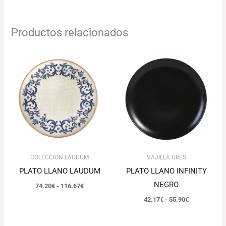
Productos relacionados
Rango
Rango
de
de
precios:
precios:
desde
desde
74.20€
42.17€
hasta
hasta
116.67€
55.90€
COLECCIÓN LAUDUM
VAJILLA GRES
PLATO LLANO LAUDUM
PLATO LLANO INFINITY
NEGRO
74.20
€
-
116.67
€
42.17
€
-
55.90
€