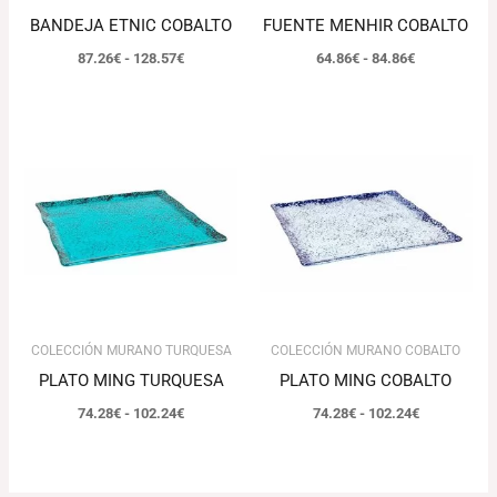
BANDEJA ETNIC COBALTO
FUENTE MENHIR COBALTO
87.26
€
-
128.57
€
64.86
€
-
84.86
€
Rango
Rango
de
de
precios:
precios:
desde
desde
74.28€
74.28€
hasta
hasta
102.24€
102.24€
COLECCIÓN MURANO TURQUESA
COLECCIÓN MURANO COBALTO
PLATO MING TURQUESA
PLATO MING COBALTO
74.28
€
-
102.24
€
74.28
€
-
102.24
€