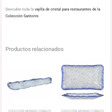
Descubre toda la
vajilla de cristal para restaurantes de la
Colección Santorini
Productos relacionados
Rango
Rango
de
de
precios:
precios:
desde
desde
87.26€
64.86€
hasta
hasta
128.57€
84.86€
COLECCIÓN MURANO COBALTO
COLECCIÓN MURANO COBALTO