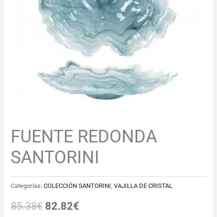
85.38€.
82.82€.
FUENTE REDONDA
SANTORINI
Categorías:
COLECCIÓN SANTORINI
,
VAJILLA DE CRISTAL
85.38
€
82.82
€