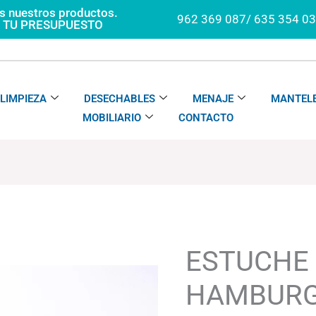
os nuestros productos.
962 369 087/ 635 354 0
A TU PRESUPUESTO
LIMPIEZA
DESECHABLES
MENAJE
MANTELE
MOBILIARIO
CONTACTO
ESTUCHE
Rango
HAMBURGUESA
de
KRAFT
precios:
ESTUCHE
cantidad
desde
50.70€
HAMBURG
hasta