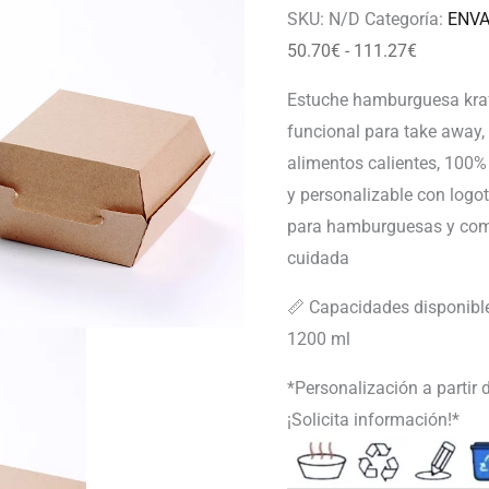
111.27€
SKU:
N/D
Categoría:
ENVA
50.70
€
-
111.27
€
Estuche hamburguesa kraft
funcional para take away, 
alimentos calientes, 100% 
y personalizable con logot
para hamburguesas y com
cuidada
📏 Capacidades disponible
1200 ml
*Personalización a partir
¡Solicita información!*