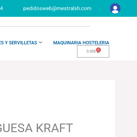
34
pedidosweb@mestralsh.com
S Y SERVILLETAS
MAQUINARIA HOSTELERIA
0
Carrito
0.00
€
UESA KRAFT