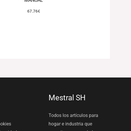
MANUAL
67.76
€
Mestral SH
Todos los artículos para
ookies
hogar e industria que