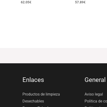
62.05
€
57.89
€
Enlaces
General
Productos de limpieza
Aviso legal
Desechables
Política de c