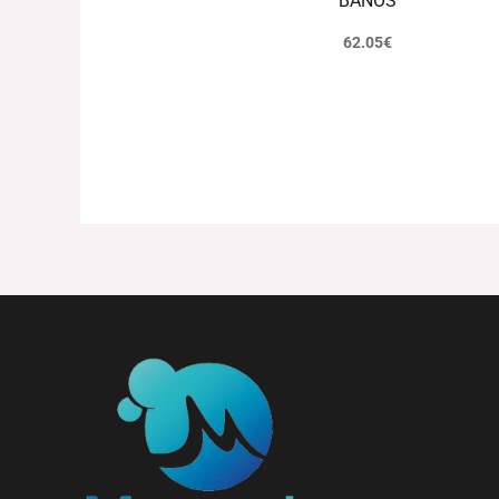
BAÑOS
62.05
€