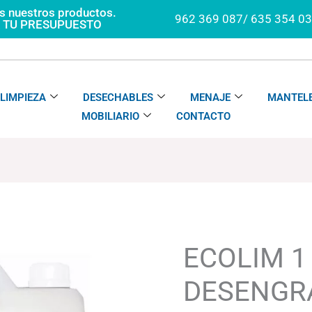
os nuestros productos.
962 369 087/ 635 354 0
A TU PRESUPUESTO
LIMPIEZA
DESECHABLES
MENAJE
MANTELE
MOBILIARIO
CONTACTO
ECOLIM
1
DESENGRASANTE
ECOLIM 1
cantidad
DESENGR