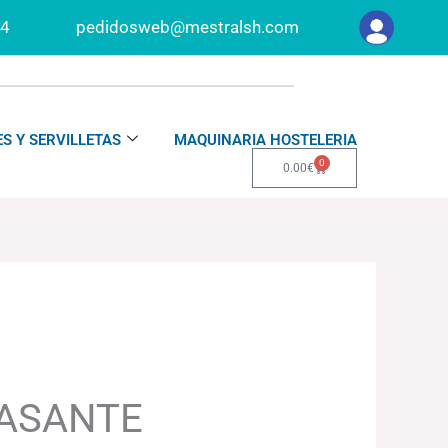
34
pedidosweb@mestralsh.com
S Y SERVILLETAS
MAQUINARIA HOSTELERIA
0
Carrito
0.00
€
ASANTE