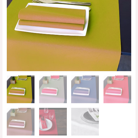
122.80€
hasta
217.64€