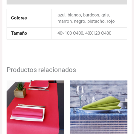
azul, blanco, burdeos, gris,
Colores
marron, negro, pistacho, rojo
Tamaño
40×100 C400, 40X120 C400
Productos relacionados
Rango
Rango
de
de
precios:
precios:
desde
desde
58.45€
116.63€
hasta
hasta
137.72€
170.52€