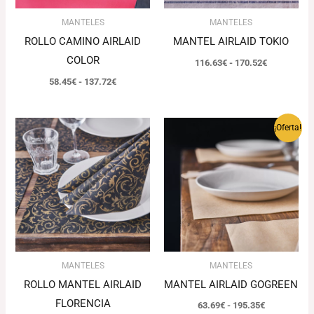
MANTELES
MANTELES
ROLLO CAMINO AIRLAID
MANTEL AIRLAID TOKIO
COLOR
116.63
€
-
170.52
€
58.45
€
-
137.72
€
Rango
Rango
¡Oferta!
de
de
precios:
precios:
desde
desde
70.92€
63.69€
hasta
hasta
187.58€
195.35€
MANTELES
MANTELES
ROLLO MANTEL AIRLAID
MANTEL AIRLAID GOGREEN
FLORENCIA
63.69
€
-
195.35
€