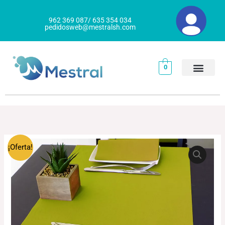
Ir
al
962 369 087/ 635 354 034
pedidosweb@mestralsh.com
contenido
0
CAMINOS
Rango
¡Oferta!
MESA
de
AIRLAID
cantidad
precios:
desde