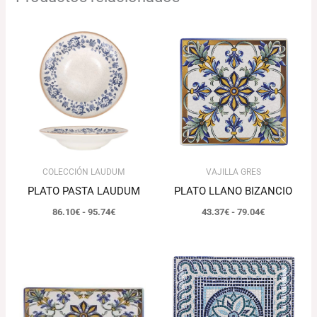
Rango
Rango
de
de
precios:
precios:
desde
desde
86.10€
43.37€
hasta
hasta
95.74€
79.04€
COLECCIÓN LAUDUM
VAJILLA GRES
PLATO PASTA LAUDUM
PLATO LLANO BIZANCIO
86.10
€
-
95.74
€
43.37
€
-
79.04
€
Rango
Rango
de
de
precios:
precios:
desde
desde
51.48€
43.37€
hasta
hasta