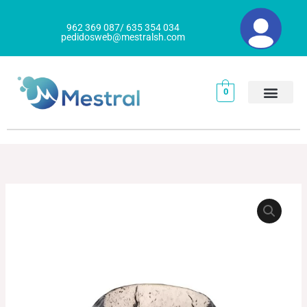
Ir
al
962 369 087/ 635 354 034
pedidosweb@mestralsh.com
contenido
0
BOL
TEIDE
cantidad