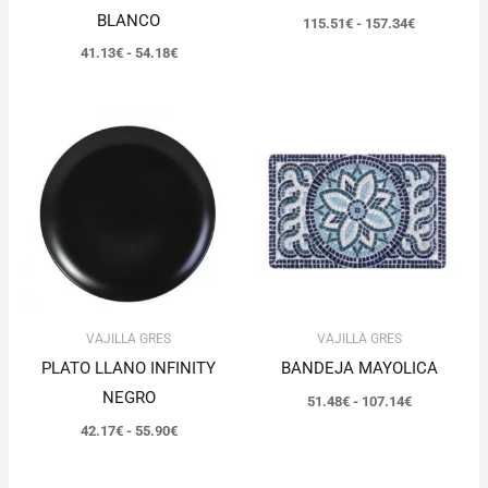
BLANCO
115.51
€
-
157.34
€
41.13
€
-
54.18
€
Rango
Rango
de
de
precios:
precios:
desde
desde
42.17€
51.48€
hasta
hasta
55.90€
107.14€
VAJILLA GRES
VAJILLA GRES
PLATO LLANO INFINITY
BANDEJA MAYOLICA
NEGRO
51.48
€
-
107.14
€
42.17
€
-
55.90
€