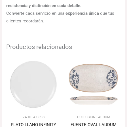
resistencia y distinción en cada detalle.
Convierte cada servicio en una
experiencia única
que tus
clientes recordarán.
Productos relacionados
Rango
Rango
de
de
precios:
precios:
desde
desde
41.13€
115.51€
hasta
hasta
54.18€
157.34€
VAJILLA GRES
COLECCIÓN LAUDUM
PLATO LLANO INFINITY
FUENTE OVAL LAUDUM