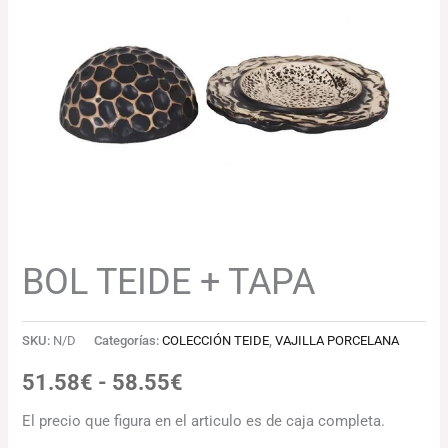
51.58€
hasta
58.55€
BOL TEIDE + TAPA
SKU:
N/D
Categorías:
COLECCIÓN TEIDE
,
VAJILLA PORCELANA
51.58
€
-
58.55
€
El precio que figura en el articulo es de caja completa.