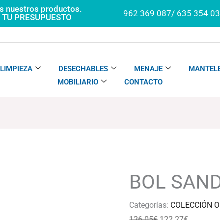
os nuestros productos.
962 369 087/ 635 354 0
A TU PRESUPUESTO
LIMPIEZA
DESECHABLES
MENAJE
MANTELE
MOBILIARIO
CONTACTO
BOL
El
El
SAND
precio
precio
cantidad
original
actual
BOL SAN
era:
es:
126.05€.
122.27€.
Categorías:
COLECCIÓN O
126.05
€
122.27
€