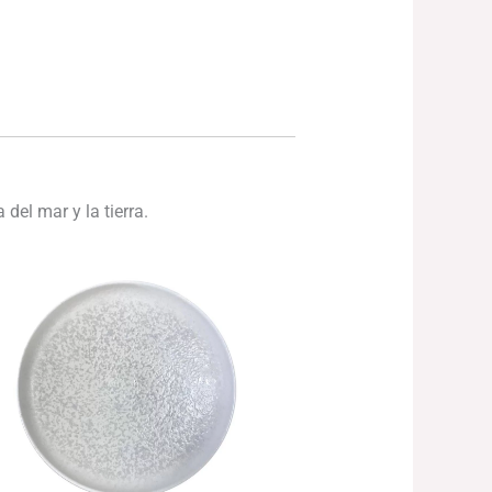
del mar y la tierra.
El
El
precio
precio
original
actual
era:
es:
151.68€.
144.10€.