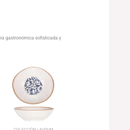
ncia gastronómica sofisticada y
Rango
de
precios:
desde
106.43€
hasta
151.61€
COLECCIÓN LAUDUM