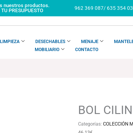
os nuestros productos.
962 369 087/ 635 354 0
A TU PRESUPUESTO
LIMPIEZA
DESECHABLES
MENAJE
MANTELE
MOBILIARIO
CONTACTO
BOL CILI
Categorías:
COLECCIÓN 
46.13
€