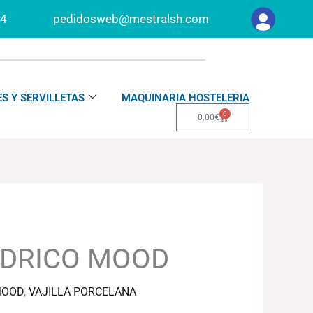
34
pedidosweb@mestralsh.com
S Y SERVILLETAS
MAQUINARIA HOSTELERIA
0
Carrito
0.00
€
NDRICO MOOD
MOOD
,
VAJILLA PORCELANA