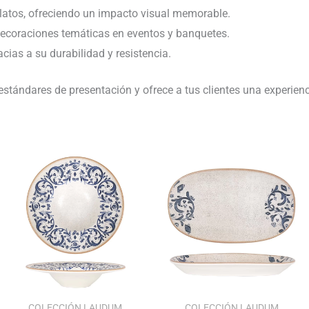
platos, ofreciendo un impacto visual memorable.
ecoraciones temáticas en eventos y banquetes.
cias a su durabilidad y resistencia.
 estándares de presentación y ofrece a tus clientes una experie
El
El
Rango
precio
precio
de
original
actual
precios:
era:
es:
desde
104.88€.
101.73€.
115.51€
hasta
157.34€
COLECCIÓN LAUDUM
COLECCIÓN LAUDUM