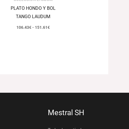
PLATO HONDO Y BOL
TANGO LAUDUM
106.43
€
-
151.61
€
Mestral SH