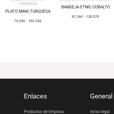
TURQUESA
BANDEJA ETNIC COBALTO
PLATO MING TURQUESA
87.26
€
-
128.57
€
74.28
€
-
102.24
€
Enlaces
General
Productos de limpieza
Aviso legal