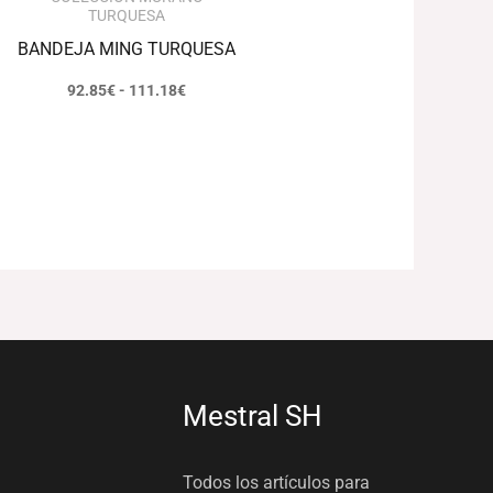
TURQUESA
BANDEJA MING TURQUESA
92.85
€
-
111.18
€
Mestral SH
Todos los artículos para