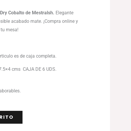
Dry Cobalto de Mestralsh.
Elegante
osible acabado mate. ¡Compra online y
 tu mesa!
articulo es de caja completa.
7.5×4 cms CAJA DE 6 UDS.
laborables.
RITO