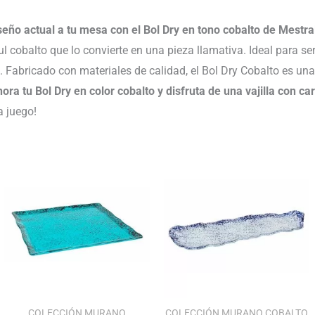
seño actual a tu mesa con el Bol Dry en tono cobalto de Mestra
 cobalto que lo convierte en una pieza llamativa. Ideal para ser
 Fabricado con materiales de calidad, el Bol Dry Cobalto es una
ra tu Bol Dry en color cobalto y disfruta de una vajilla con car
a juego!
Rango
Rango
de
de
precios:
precios:
desde
desde
74.28€
87.26€
hasta
hasta
102.24€
128.57€
COLECCIÓN MURANO
COLECCIÓN MURANO COBALTO