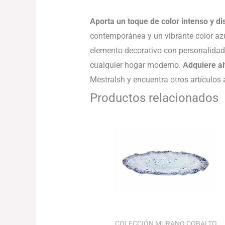
Aporta un toque de color intenso y di
contemporánea y un vibrante color azul
elemento decorativo con personalidad.
cualquier hogar moderno.
Adquiere aho
Mestralsh y encuentra otros artículos 
Productos relacionados
El
El
precio
precio
original
actual
era:
es:
82.15€.
79.69€.
COLECCIÓN MURANO COBALTO