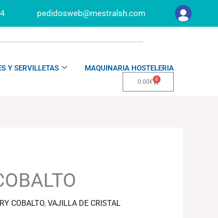
34
pedidosweb@mestralsh.com
S Y SERVILLETAS
MAQUINARIA HOSTELERIA
0
Carrito
0.00
€
COBALTO
DRY COBALTO
,
VAJILLA DE CRISTAL