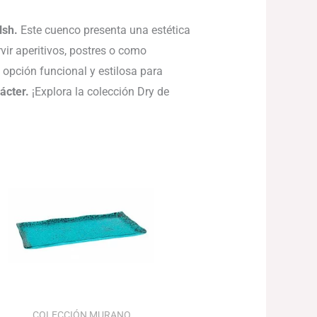
lsh.
Este cuenco presenta una estética
vir aperitivos, postres o como
 opción funcional y estilosa para
ácter.
¡Explora la colección Dry de
Rango
de
precios:
desde
92.85€
hasta
111.18€
COLECCIÓN MURANO