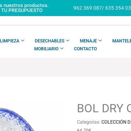
os nuestros productos.
962 369 087/ 635 354 0
A TU PRESUPUESTO
LIMPIEZA
DESECHABLES
MENAJE
MANTELE
MOBILIARIO
CONTACTO
BOL
DRY
COBALTO
BOL DRY 
cantidad
Categorías:
COLECCIÓN 
64.70
€