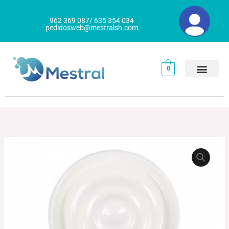
Ir
al
962 369 087/ 635 354 034
pedidosweb@mestralsh.com
contenido
0
BOL
El
El
DEGUSTACIÓN
precio
precio
BLANCO
NEAT
original
actual
cantidad
era:
es: