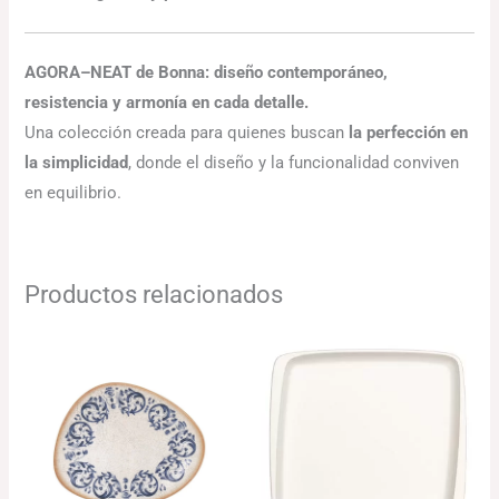
AGORA–NEAT de Bonna: diseño contemporáneo,
resistencia y armonía en cada detalle.
Una colección creada para quienes buscan
la perfección en
la simplicidad
, donde el diseño y la funcionalidad conviven
en equilibrio.
Productos relacionados
Rango
Rango
de
de
precios:
precios:
desde
desde
103.10€
80.25€
hasta
hasta
126.76€
124.03€