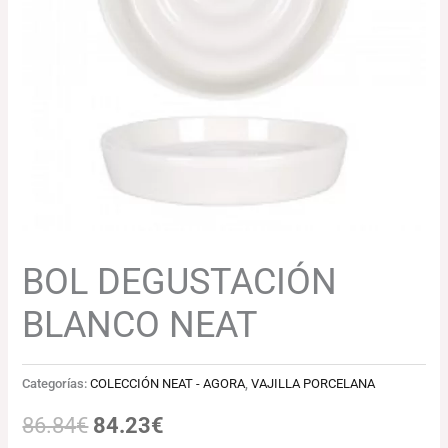
86.84€.
84.23€.
BOL DEGUSTACIÓN
BLANCO NEAT
Categorías:
COLECCIÓN NEAT - AGORA
,
VAJILLA PORCELANA
86.84
€
84.23
€