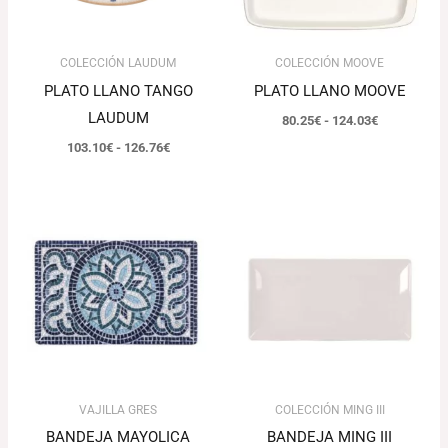
COLECCIÓN LAUDUM
COLECCIÓN MOOVE
PLATO LLANO TANGO
PLATO LLANO MOOVE
LAUDUM
80.25
€
-
124.03
€
103.10
€
-
126.76
€
Rango
Rango
de
de
precios:
precios:
desde
desde
51.48€
50.60€
hasta
hasta
107.14€
113.24€
VAJILLA GRES
COLECCIÓN MING III
BANDEJA MAYOLICA
BANDEJA MING III