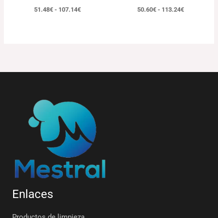
51.48
€
-
107.14
€
50.60
€
-
113.24
€
Enlaces
Productos de limpieza