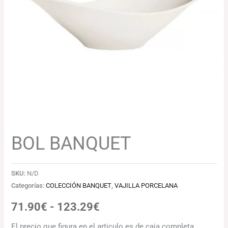
71.90€
hasta
123.29€
BOL BANQUET
SKU:
N/D
Categorías:
COLECCIÓN BANQUET
,
VAJILLA PORCELANA
71.90
€
-
123.29
€
El precio que figura en el articulo es de caja completa.