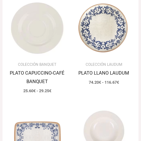
Rango
Rango
de
de
precios:
precios:
desde
desde
25.60€
74.20€
hasta
hasta
29.25€
116.67€
COLECCIÓN BANQUET
COLECCIÓN LAUDUM
PLATO CAPUCCINO-CAFÉ
PLATO LLANO LAUDUM
BANQUET
74.20
€
-
116.67
€
25.60
€
-
29.25
€
Rango
El
El
de
precio
precio
precios:
original
actual
desde
era:
es:
146.27€
79.35€.
76.97€.
hasta