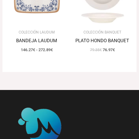
272.89€
COLECCIÓN LAUDUM
COLECCIÓN BANQUET
BANDEJA LAUDUM
PLATO HONDO BANQUET
146.27
€
-
272.89
€
79.35
€
76.97
€