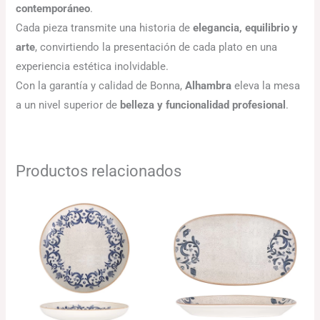
contemporáneo
.
Cada pieza transmite una historia de
elegancia, equilibrio y
arte
, convirtiendo la presentación de cada plato en una
experiencia estética inolvidable.
Con la garantía y calidad de Bonna,
Alhambra
eleva la mesa
a un nivel superior de
belleza y funcionalidad profesional
.
Productos relacionados
El
El
Rango
precio
precio
de
original
actual
precios:
era:
es:
desde
132.29€.
128.32€.
115.51€
hasta
157.34€