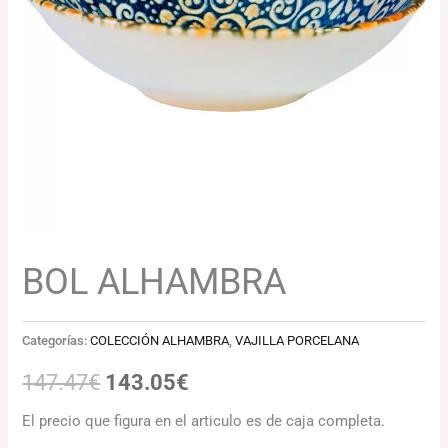
147.47€.
143.05€.
BOL ALHAMBRA
Categorías:
COLECCIÓN ALHAMBRA
,
VAJILLA PORCELANA
147.47
€
143.05
€
El precio que figura en el articulo es de caja completa.