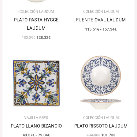
COLECCIÓN LAUDUM
COLECCIÓN LAUDUM
PLATO PASTA HYGGE
FUENTE OVAL LAUDUM
LAUDUM
115.51
€
-
157.34
€
132.29
€
128.32
€
Rango
El
El
de
precio
precio
precios:
original
actual
desde
era:
es:
43.37€
104.88€.
101.73€.
hasta
79.04€
VAJILLA GRES
COLECCIÓN LAUDUM
PLATO LLANO BIZANCIO
PLATO RISSOTO LAUDUM
43.37
€
-
79.04
€
104.88
€
101.73
€