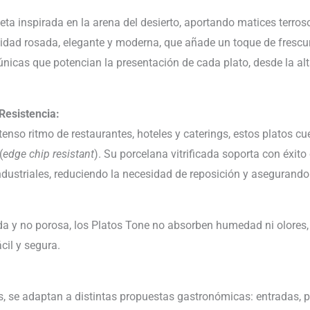
ta inspirada en la arena del desierto, aportando matices terros
alidad rosada, elegante y moderna, que añade un toque de frescur
nicas que potencian la presentación de cada plato, desde la a
Resistencia:
enso ritmo de restaurantes, hoteles y caterings, estos platos c
(
edge chip resistant
). Su porcelana vitrificada soporta con éxit
ndustriales, reduciendo la necesidad de reposición y asegurando 
cada y no porosa, los Platos Tone no absorben humedad ni olores
cil y segura.
, se adaptan a distintas propuestas gastronómicas: entradas, p