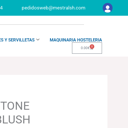
34
pedidosweb@mestralsh.com
S Y SERVILLETAS
MAQUINARIA HOSTELERIA
0
Carrito
0.00
€
 TONE
€
BLUSH