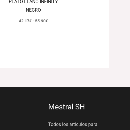
PLATO LLANO INFINITY
NEGRO
42.17
€
-
55.90
€
Mestral SH
Todos los artículos para