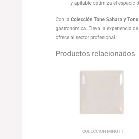
y apilable optimiza el espacio 
Con la
Colección Tone Sahara y Tone
gastronómica. Eleva la experiencia de 
ofrece al sector profesional.
Productos relacionados
Rango
de
precios:
desde
50.96€
hasta
75.66€
COLECCIÓN MING III