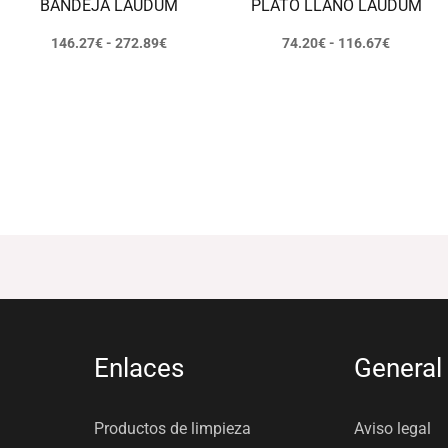
BANDEJA LAUDUM
PLATO LLANO LAUDUM
146.27
€
-
272.89
€
74.20
€
-
116.67
€
Enlaces
General
Productos de limpieza
Aviso legal