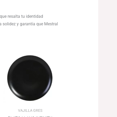
 que resalta tu identidad
a solidez y garantía que Mestral
Rango
de
precios:
desde
42.17€
hasta
55.90€
VAJILLA GRES