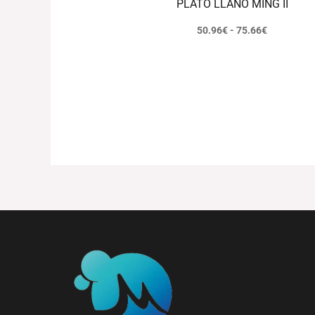
PLATO LLANO MING II
50.96
€
-
75.66
€