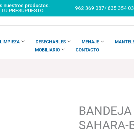
os nuestros productos.
962 369 087/ 635 354 0
A TU PRESUPUESTO
LIMPIEZA
DESECHABLES
MENAJE
MANTELE
MOBILIARIO
CONTACTO
BANDEJA
Rango
TONE
de
SAHARA-
precios:
BANDEJA
BLUSH
desde
cantidad
116.87
SAHARA-
hasta