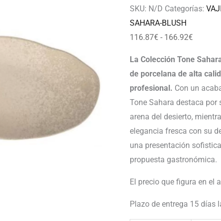
166.92
SKU:
N/D
Categorías:
VAJ
SAHARA-BLUSH
116.87
€
-
166.92
€
La Colección Tone Sahara
de porcelana de alta cali
profesional.
Con un acaba
Tone Sahara destaca por s
arena del desierto, mient
elegancia fresca con su 
una presentación sofistica
propuesta gastronómica.
El precio que figura en el 
Plazo de entrega 15 días 