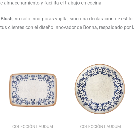
de almacenamiento y facilita el trabajo en cocina.
 Blush
, no solo incorporas vajilla, sino una declaración de estilo
tus clientes con el diseño innovador de Bonna, respaldado por l
Rango
Rango
de
de
precios:
precios:
desde
desde
146.27€
74.20€
hasta
hasta
272.89€
116.67€
COLECCIÓN LAUDUM
COLECCIÓN LAUDUM