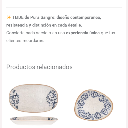
TEIDE de Pura Sangre: diseño contemporáneo,
resistencia y distinción en cada detalle.
Convierte cada servicio en una
experiencia única
que tus
clientes recordarán.
Productos relacionados
Rango
Rango
de
de
precios:
precios:
desde
desde
115.51€
103.10€
hasta
hasta
157.34€
126.76€