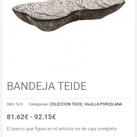
81.62€
hasta
92.15€
BANDEJA TEIDE
SKU:
N/D
Categorías:
COLECCIÓN TEIDE
,
VAJILLA PORCELANA
81.62
€
-
92.15
€
El precio que figura en el articulo es de caja completa.