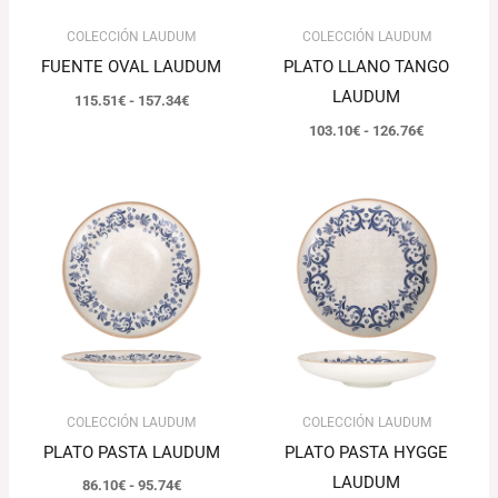
COLECCIÓN LAUDUM
COLECCIÓN LAUDUM
FUENTE OVAL LAUDUM
PLATO LLANO TANGO
LAUDUM
115.51
€
-
157.34
€
103.10
€
-
126.76
€
Rango
El
El
de
precio
precio
precios:
original
actual
desde
era:
es:
86.10€
132.29€.
128.32€.
hasta
95.74€
COLECCIÓN LAUDUM
COLECCIÓN LAUDUM
PLATO PASTA LAUDUM
PLATO PASTA HYGGE
LAUDUM
86.10
€
-
95.74
€