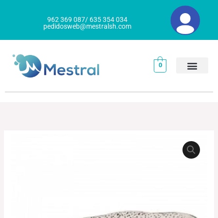
Ir
al
962 369 087/ 635 354 034
pedidosweb@mestralsh.com
contenido
0
BANDEJA
Rango
TEIDE
de
cantidad
precios:
desde