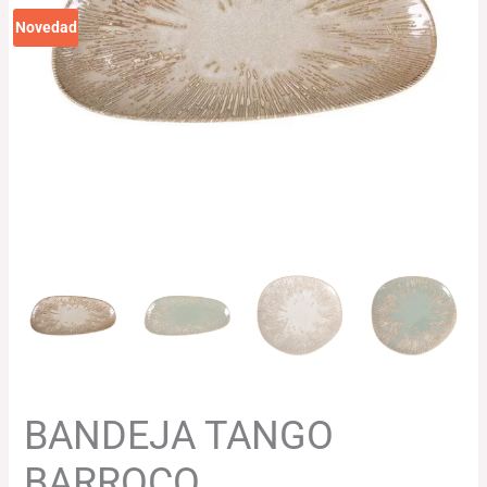
142.62€
Novedad
hasta
393.18€
BANDEJA TANGO
BARROCO