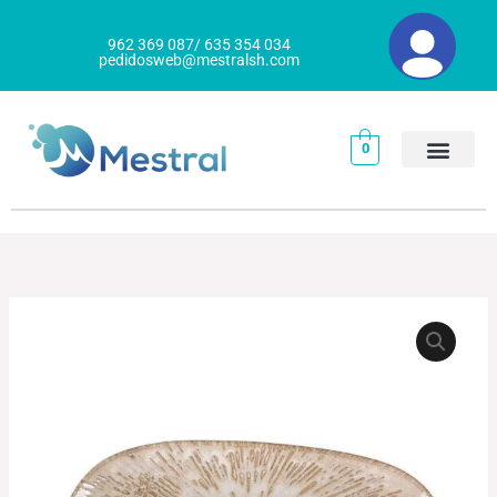
Ir
al
962 369 087/ 635 354 034
pedidosweb@mestralsh.com
contenido
0
BANDEJA
Rango
TANGO
de
BARROCO
cantidad
precios:
desde