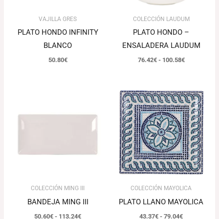
VAJILLA GRES
COLECCIÓN LAUDUM
PLATO HONDO INFINITY
PLATO HONDO –
BLANCO
ENSALADERA LAUDUM
50.80
€
76.42
€
-
100.58
€
Rango
Rango
de
de
precios:
precios:
desde
desde
50.60€
43.37€
hasta
hasta
113.24€
79.04€
COLECCIÓN MING III
COLECCIÓN MAYOLICA
BANDEJA MING III
PLATO LLANO MAYOLICA
50.60
€
-
113.24
€
43.37
€
-
79.04
€