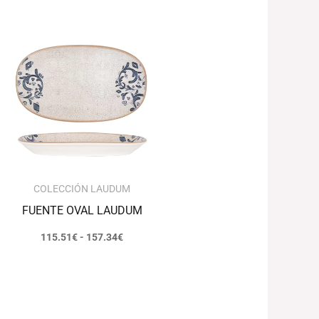
Rango
de
precios:
desde
115.51€
hasta
157.34€
COLECCIÓN LAUDUM
FUENTE OVAL LAUDUM
115.51
€
-
157.34
€