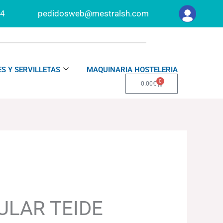
34
pedidosweb@mestralsh.com
S Y SERVILLETAS
MAQUINARIA HOSTELERIA
0
Carrito
0.00
€
LAR TEIDE