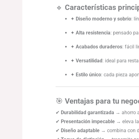
🔹
Características princi
✦
Diseño moderno y sobrio
: l
✦
Alta resistencia
: pensado par
✦
Acabados duraderos
: fácil
✦
Versatilidad
: ideal para rest
✦
Estilo único
: cada pieza apor
🎯
Ventajas para tu nego
✔
Durabilidad garantizada
→ ahorro a
✔
Presentación impecable
→ eleva la 
✔
Diseño adaptable
→ combina con dif