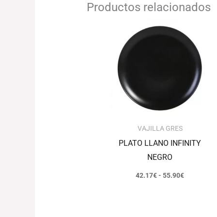
Productos relacionados
Rango
de
precios:
desde
42.17€
hasta
55.90€
VAJILLA GRES
PLATO LLANO INFINITY
NEGRO
42.17
€
-
55.90
€