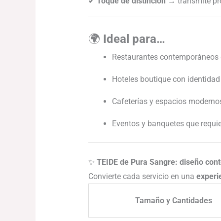
✔
Toque de distinción
→ transmite pro
🌍
Ideal para…
Restaurantes contemporáneos 
Hoteles boutique con identidad
Cafeterías y espacios modernos
Eventos y banquetes que requi
✨
TEIDE de Pura Sangre: diseño conte
Convierte cada servicio en una
experi
Tamaño y Cantidades