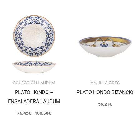
Rango
de
precios:
desde
76.42€
hasta
100.58€
COLECCIÓN LAUDUM
VAJILLA GRES
PLATO HONDO –
PLATO HONDO BIZANCIO
ENSALADERA LAUDUM
56.21
€
76.42
€
-
100.58
€