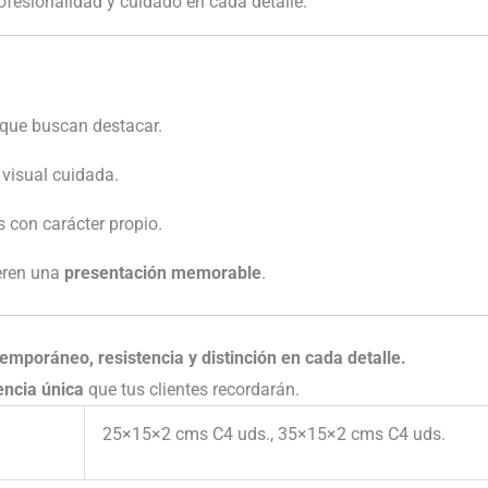
fesionalidad y cuidado en cada detalle.
que buscan destacar.
 visual cuidada.
 con carácter propio.
eren una
presentación memorable
.
mporáneo, resistencia y distinción en cada detalle.
encia única
que tus clientes recordarán.
25×15×2 cms C4 uds., 35×15×2 cms C4 uds.