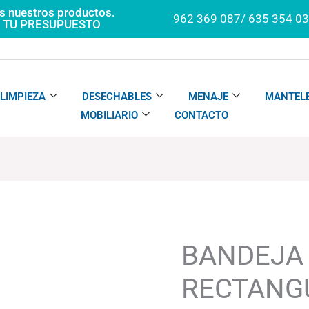
os nuestros productos.
962 369 087/ 635 354 0
A TU PRESUPUESTO
LIMPIEZA
DESECHABLES
MENAJE
MANTELE
MOBILIARIO
CONTACTO
BANDEJA
Rango
RECTANGULAR
de
TEIDE
precios:
BANDEJA
cantidad
desde
53.04€
RECTANGU
hasta