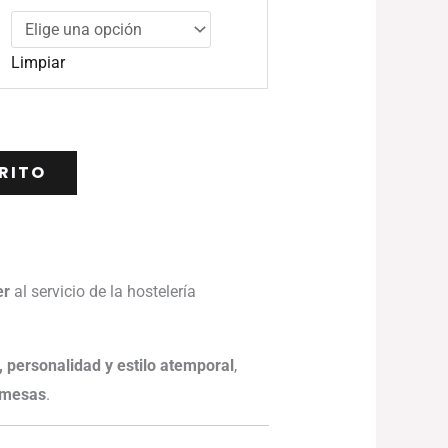
Limpiar
RITO
er
al servicio de la hostelería
, personalidad y estilo atemporal
,
s mesas
.