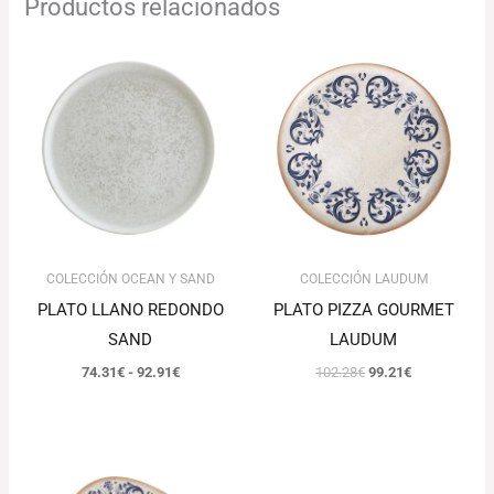
Productos relacionados
Rango
El
El
de
precio
precio
precios:
original
actual
desde
era:
es:
74.31€
102.28€.
99.21€.
hasta
92.91€
COLECCIÓN OCEAN Y SAND
COLECCIÓN LAUDUM
PLATO LLANO REDONDO
PLATO PIZZA GOURMET
SAND
LAUDUM
74.31
€
-
92.91
€
102.28
€
99.21
€
Rango
El
El
de
precio
precio
precios:
original
actual
desde
era:
es: