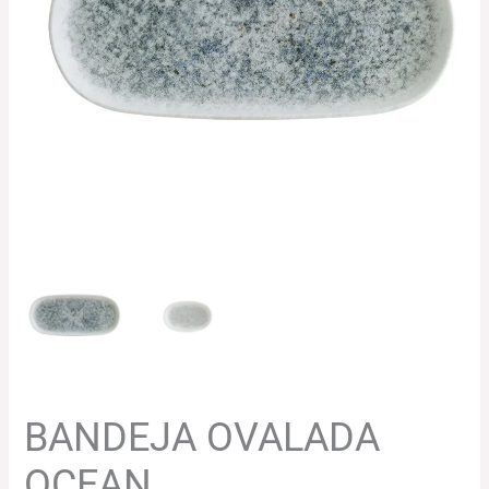
71.55€
hasta
150.77€
BANDEJA OVALADA
OCEAN