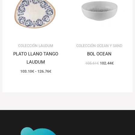
103.10€
105.61€.
102.44€.
hasta
126.76€
COLECCIÓN LAUDUM
COLECCIÓN OCEAN Y SAND
PLATO LLANO TANGO
BOL OCEAN
LAUDUM
105.61
€
102.44
€
103.10
€
-
126.76
€