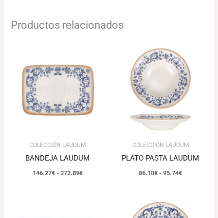
Productos relacionados
Rango
Rango
de
de
precios:
precios:
desde
desde
146.27€
86.10€
hasta
hasta
272.89€
95.74€
COLECCIÓN LAUDUM
COLECCIÓN LAUDUM
BANDEJA LAUDUM
PLATO PASTA LAUDUM
146.27
€
-
272.89
€
86.10
€
-
95.74
€
Rango
El
El
de
precio
precio