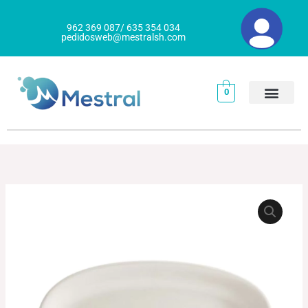
Ir
al
962 369 087/ 635 354 034
pedidosweb@mestralsh.com
contenido
0
BANDEJA
Rango
OVALADA
de
GOURMET
cantidad
precios:
desde