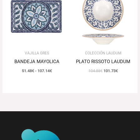
precios:
original
actual
desde
era:
es:
51.48€
104.88€.
101.73€.
hasta
107.14€
VAJILLA GRES
COLECCIÓN LAUDUM
BANDEJA MAYOLICA
PLATO RISSOTO LAUDUM
51.48
€
-
107.14
€
104.88
€
101.73
€