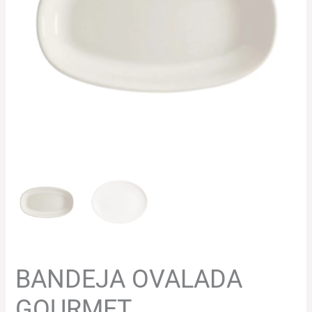
79.74€
hasta
122.32€
BANDEJA OVALADA
GOURMET