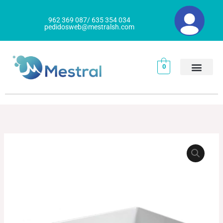
Ir
al
962 369 087/ 635 354 034
pedidosweb@mestralsh.com
contenido
0
BANDEJA
MING
BLANCO
cantidad